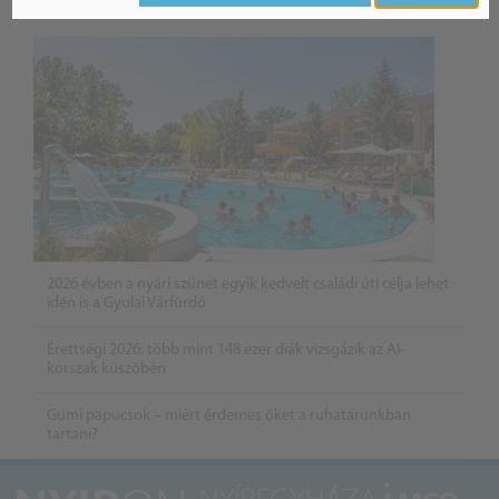
Belföldi hírek /
BELFÖLD
2026 évben a nyári szünet egyik kedvelt családi úti célja lehet
idén is a Gyulai Várfürdő
Érettségi 2026: több mint 148 ezer diák vizsgázik az AI-
korszak küszöbén
Gumi papucsok – miért érdemes őket a ruhatárunkban
tartani?