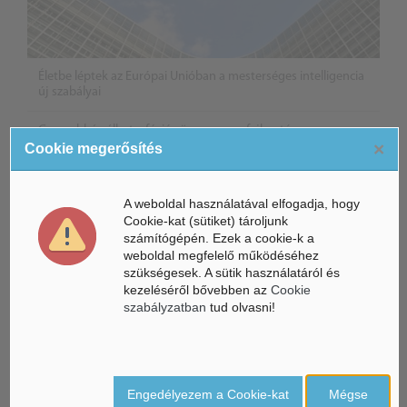
Életbe léptek az Európai Unióban a mesterséges intelligencia
új szabályai
Gyorsabbá válhat a fúziós üzemanyag fejlesztése a
×
mesterséges intelligenciával
Cookie megerősítés
Látó robotkerekesszék segíthet önállóbbá tenni a
mozgáskorlátozott embereket
A weboldal használatával elfogadja, hogy
Cookie-kat (sütiket) tároljunk
számítógépén. Ezek a cookie-k a
weboldal megfelelő működéséhez
szükségesek. A sütik használatáról és
kezeléséről bővebben az
Cookie
szabályzatban
tud olvasni!
Engedélyezem a Cookie-kat
Mégse