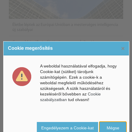
Életbe léptek az Európai Unióban a mesterséges intelligencia
új szabályai
Gyorsabbá válhat a fúziós üzemanyag fejlesztése a
×
mesterséges intelligenciával
Cookie megerősítés
Látó robotkerekesszék segíthet önállóbbá tenni a
mozgáskorlátozott embereket
A weboldal használatával elfogadja, hogy
Cookie-kat (sütiket) tároljunk
számítógépén. Ezek a cookie-k a
weboldal megfelelő működéséhez
szükségesek. A sütik használatáról és
kezeléséről bővebben az
Cookie
szabályzatban
tud olvasni!
Engedélyezem a Cookie-kat
Mégse