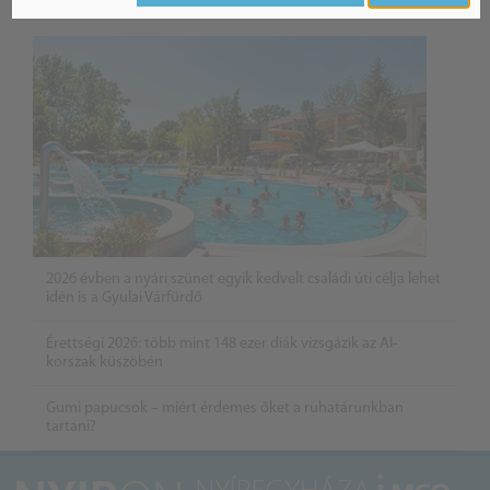
Belföldi hírek /
BELFÖLD
2026 évben a nyári szünet egyik kedvelt családi úti célja lehet
idén is a Gyulai Várfürdő
Érettségi 2026: több mint 148 ezer diák vizsgázik az AI-
korszak küszöbén
Gumi papucsok – miért érdemes őket a ruhatárunkban
tartani?