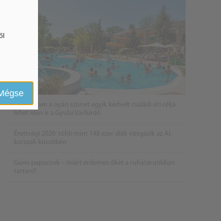
ől
Mégse
2026 évben a nyári szünet egyik kedvelt családi úti célja
lehet idén is a Gyulai Várfürdő
Érettségi 2026: több mint 148 ezer diák vizsgázik az AI-
korszak küszöbén
Gumi papucsok – miért érdemes őket a ruhatárunkban
tartani?