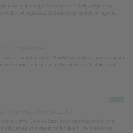
áltatást nyújt az ügyfelei számára: székhelyszolgáltatás,
ásvétel és bélyegzőkészítés Budapesten és vidéken egyará...
s jó szolgálatot tesz
i az a csavarkompresszor? Kezdjük a legelején, hiszen roppant
melyek számos munkafolyamatban jól használhatók, azonb...
yús kompresszor berendezésről?
érdés merült fel Önben először, hogy egyáltalán miért lenne
i a dugattyús kompresszor működéséről, de ha elolvassa...