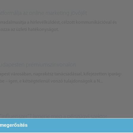
átformálja az online marketing jövőjét
orradalmasítja a hírlevélküldést, célzott kommunikációval és
ozza az üzleti hatékonyságot.
Budapesten prémiumszínvonalon
apest városában, naprakész tanácsadással, kifejezetten iparág-
ébe – igen, e kétségtelenül vonzó tulajdonságok a N...
y "influenszer"? Ismerje meg a pénzügyi szektor
 megerősítés