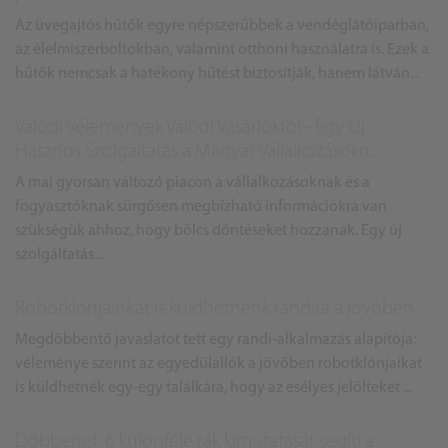
Az üvegajtós hűtők egyre népszerűbbek a vendéglátóiparban,
az élelmiszerboltokban, valamint otthoni használatra is. Ezek a
hűtők nemcsak a hatékony hűtést biztosítják, hanem látván...
Valódi Vélemények Valódi Vásárlóktól - Egy Új
Hasznos Szolgáltatás a Magyar Vállalkozásokn...
A ͏mai gyorsan változó piacon a vállalkozásokn͏ak ͏és a
fogyasztóknak sürgősen megbízható inform͏ációkra van
szükségük ahhoz, hogy͏ b͏ölcs döntéseket hozzanak͏. Egy új
szolgáltatás...
Robotklónjainkat is küldhetnénk randira a jövőben
Megdöbbentő javaslatot tett egy randi-alkalmazás alapítója:
véleménye szerint az egyedülállók a jövőben robotklónjaikat
is küldhetnék egy-egy találkára, hogy az esélyes jelölteket ...
Döbbenet: 6 különféle rák kimutatását segíti a