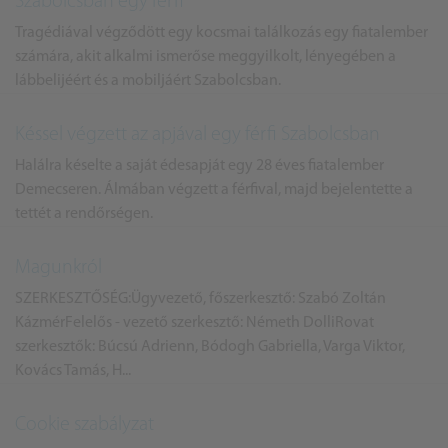
Szabolcsban egy férfi
Tragédiával végződött egy kocsmai találkozás egy fiatalember
számára, akit alkalmi ismerőse meggyilkolt, lényegében a
lábbelijéért és a mobiljáért Szabolcsban.
Késsel végzett az apjával egy férfi Szabolcsban
Halálra késelte a saját édesapját egy 28 éves fiatalember
Demecseren. Álmában végzett a férfival, majd bejelentette a
tettét a rendőrségen.
Magunkról
SZERKESZTŐSÉG:Ügyvezető, főszerkesztő: Szabó Zoltán
KázmérFelelős - vezető szerkesztő: Németh DolliRovat
szerkesztők: Búcsú Adrienn, Bódogh Gabriella, Varga Viktor,
Kovács Tamás, H...
Cookie szabályzat