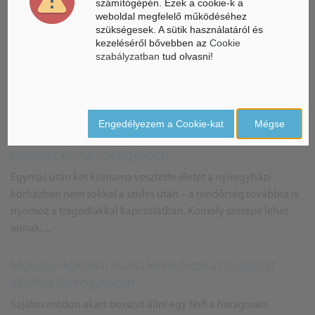
számítógépén. Ezek a cookie-k a
weboldal megfelelő működéséhez
Padlóra küldték a viharok a vonatközlekedést
szükségesek. A sütik használatáról és
kezeléséről bővebben az
Cookie
Nyíregyháza térségében
szabályzatban
tud olvasni!
Több vonat nem járt, késésekkel és pótlóbuszokkal kellett
számolni az utasoknak június 10-én Nyíregyháza környékén,
miután a vihar alaposan betett a közlekedésnek.
Engedélyezem a Cookie-kat
Mégse
Nyomoz a rendőrség a nyíregyházi kórházban
meghalt kismamák ügyében
Egymás után két kismama vesztette életét a nyíregyházi
kórházban nem sokkal a szülés után – a rendőrség továbbra is
nyomoz a tragédiákkal kapcsolatban. Komoly szerepe lehet
annak, ...
Molotov-koktéllal akarta lerendezni a haragosát –
elítélték Nyíregyházán
Sajátos módon akart bosszút állni egy férfi a haragosán