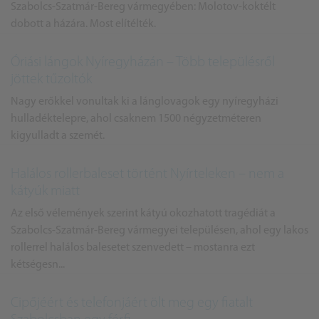
Szabolcs-Szatmár-Bereg vármegyében: Molotov-koktélt
dobott a házára. Most elítélték.
Óriási lángok Nyíregyházán – Több településről
jöttek tűzoltók
Nagy erőkkel vonultak ki a lánglovagok egy nyíregyházi
hulladéktelepre, ahol csaknem 1500 négyzetméteren
kigyulladt a szemét.
Halálos rollerbaleset történt Nyírteleken – nem a
kátyúk miatt
Az első vélemények szerint kátyú okozhatott tragédiát a
Szabolcs-Szatmár-Bereg vármegyei településen, ahol egy lakos
rollerrel halálos balesetet szenvedett – mostanra ezt
kétségesn...
Cipőjéért és telefonjáért ölt meg egy fiatalt