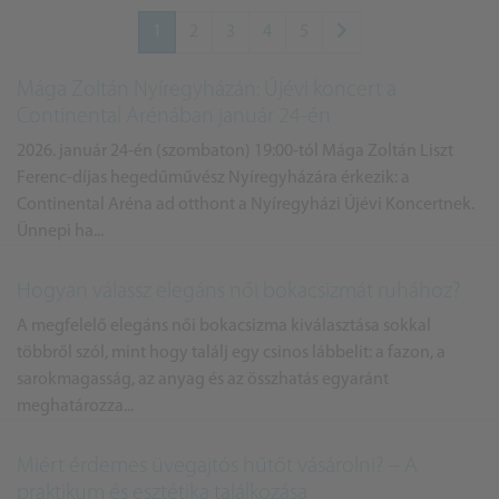
1
2
3
4
5
Mága Zoltán Nyíregyházán: Újévi koncert a
Continental Arénában január 24-én
2026. január 24-én (szombaton) 19:00-tól Mága Zoltán Liszt
Ferenc-díjas hegedűművész Nyíregyházára érkezik: a
Continental Aréna ad otthont a Nyíregyházi Újévi Koncertnek.
Ünnepi ha...
Hogyan válassz elegáns női bokacsizmát ruhához?
A megfelelő elegáns női bokacsizma kiválasztása sokkal
többről szól, mint hogy találj egy csinos lábbelit: a fazon, a
sarokmagasság, az anyag és az összhatás egyaránt
meghatározza...
Miért érdemes üvegajtós hűtőt vásárolni? – A
praktikum és esztétika találkozása