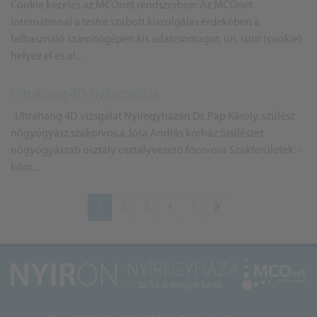
Cookie kezelés az MCOnet rendszerben: Az MCOnet
International a testre szabott kiszolgálás érdekében a
felhasználó számítógépén kis adatcsomagot, ún. sütit (cookie)
helyez el és ol...
Ultrahang 4D Nyíregyháza
Ultrahang 4D vizsgálat Nyíregyházán Dr. Pap Károly, szülész
nőgyógyász szakorvos,a Jósa András kórház Szülészet
nőgyógyászati osztály osztályvezető főorvosa Szakterületek: -
kóro...
1
2
3
4
5