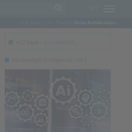
TIPP
2026. August. 06. - Thursday
Berta, Bettina napja
M
ÁSZ hírek /
ÁSZ HÍRPORTÁL
K
Mesterséges Intelligencia /
NICE
A