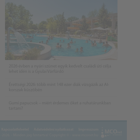
2026 évben a nyári szünet egyik kedvelt családi úti célja
lehet idén is a Gyulai Várfürdő
Érettségi 2026: több mint 148 ezer diák vizsgázik az AI-
korszak küszöbén
Gumi papucsok – miért érdemes őket a ruhatárunkban
tartani?
Kapcsolatfelvétel
Adatvédelmi nyilatkozat
Impresszum
2026. - Minden jog fentartva!
Copyright © - www.mconet.hu