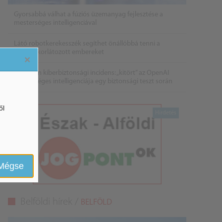
Gyorsabbá válhat a fúziós üzemanyag fejlesztése a
mesterséges intelligenciával
Látó robotkerekesszék segíthet önállóbbá tenni a
mozgáskorlátozott embereket
×
Példátlan kiberbiztonsági incidens: „kitört” az OpenAI
mesterséges intelligenciája egy biztonsági teszt során
ől
Mégse
Belföldi hírek /
BELFÖLD