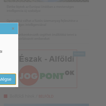
Életbe léptek az Európai Unióban a mesterséges
intelligencia új szabályai
Gyorsabbá válhat a fúziós üzemanyag fejlesztése a
mesterséges intelligenciával
×
Látó robotkerekesszék segíthet önállóbbá tenni a
mozgáskorlátozott embereket
ől
Mégse
Belföldi hírek /
BELFÖLD