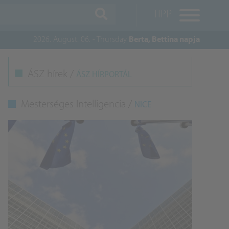
TIPP
2026. August. 06. - Thursday
Berta, Bettina napja
M
ÁSZ hírek /
ÁSZ HÍRPORTÁL
K
Mesterséges Intelligencia /
NICE
A