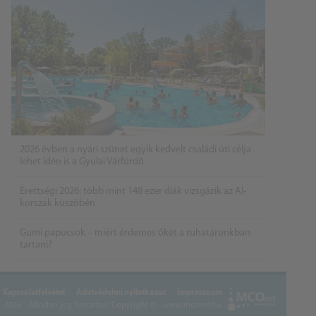
2026 évben a nyári szünet egyik kedvelt családi úti célja
lehet idén is a Gyulai Várfürdő
Érettségi 2026: több mint 148 ezer diák vizsgázik az AI-
korszak küszöbén
Gumi papucsok – miért érdemes őket a ruhatárunkban
tartani?
Kapcsolatfelvétel
Adatvédelmi nyilatkozat
Impresszum
2026. - Minden jog fentartva!
Copyright © - www.mconet.hu