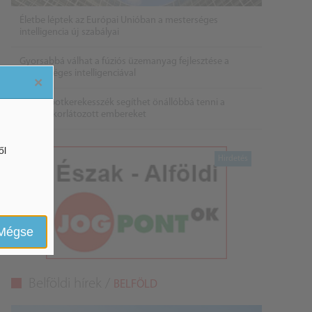
Életbe léptek az Európai Unióban a mesterséges
intelligencia új szabályai
Gyorsabbá válhat a fúziós üzemanyag fejlesztése a
mesterséges intelligenciával
×
Látó robotkerekesszék segíthet önállóbbá tenni a
mozgáskorlátozott embereket
ől
Mégse
Belföldi hírek /
BELFÖLD