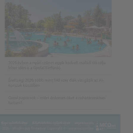
2026 évben a nyári szünet egyik kedvelt családi úti célja
lehet idén is a Gyulai Várfürdő
Érettségi 2026: több mint 148 ezer diák vizsgázik az AI-
korszak küszöbén
Gumi papucsok – miért érdemes őket a ruhatárunkban
tartani?
Kapcsolatfelvétel
Adatvédelmi nyilatkozat
Impresszum
2026. - Minden jog fentartva!
Copyright © - www.mconet.hu