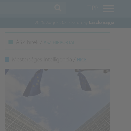
TIPP
2026. August. 08. - Saturday
László napja
M
ÁSZ hírek /
ÁSZ HÍRPORTÁL
K
Mesterséges Intelligencia /
NICE
A