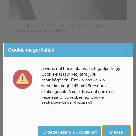
Összeköltözik a DeepSeek mesterséges intelligenciája és a
Unitree humanoid robotikája
Életbe léptek az Európai Unióban a mesterséges intelligencia
×
új szabályai
Cookie megerősítés
Gyorsabbá válhat a fúziós üzemanyag fejlesztése a
mesterséges intelligenciával
A weboldal használatával elfogadja, hogy
Cookie-kat (sütiket) tároljunk
számítógépén. Ezek a cookie-k a
weboldal megfelelő működéséhez
szükségesek. A sütik használatáról és
kezeléséről bővebben az
Cookie
szabályzatban
tud olvasni!
Engedélyezem a Cookie-kat
Mégse