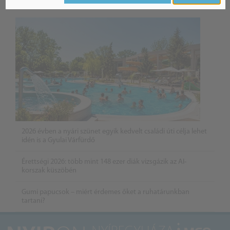
Belföldi hírek /
BELFÖLD
2026 évben a nyári szünet egyik kedvelt családi úti célja lehet
idén is a Gyulai Várfürdő
Érettségi 2026: több mint 148 ezer diák vizsgázik az AI-
korszak küszöbén
Gumi papucsok – miért érdemes őket a ruhatárunkban
tartani?