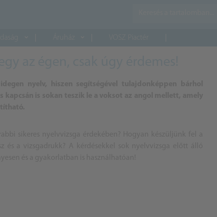
daság
Áruház
VOSZ Piactér
megy az égen, csak úgy érdemes!
 idegen nyelv, hiszen segítségével tulajdonképpen bárhol
 kapcsán is sokan teszik le a voksot az angol mellett, amely
títható.
bbi sikeres nyelvvizsga érdekében? Hogyan készüljünk fel a
 és a vizsgadrukk? A kérdésekkel sok nyelvvizsga előtt álló
yesen és a gyakorlatban is használhatóan!