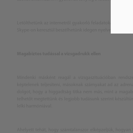
Letölthetünk az internetről gyakorló feladatokat megoldá
Skype-on keresztül beszélhetünk idegen nyelven, megcélo
Magabiztos tudással a vizsgadrukk ellen
Mindenki másként reagál a vizsgaszituációban rendszer
képtelenek teljesíteni, másoknak szárnyakat ad az adren
dolgot, hogy a higgadtság titka nem más, mint a magabi
telhetőt megtettünk és legjobb tudásunk szerint készültü
lelki harmóniával.
Ahelyett tehát, hogy számtalanszor elképzeljük, hogyan