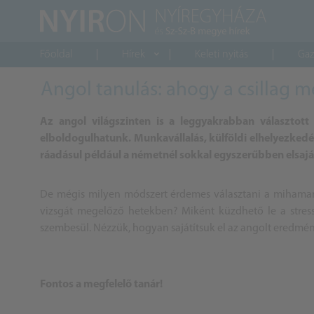
Főoldal
Hírek
Keleti nyitás
Gaz
Angol tanulás: ahogy a csillag 
Az angol világszinten is a leggyakrabban választott
elboldogulhatunk. Munkavállalás, külföldi elhelyezkedés
ráadásul például a németnél sokkal egyszerűbben elsajá
De mégis milyen módszert érdemes választani a mihamara
vizsgát megelőző hetekben? Miként küzdhető le a stressz
szembesül. Nézzük, hogyan sajátítsuk el az angolt eredmén
Fontos a megfelelő tanár!