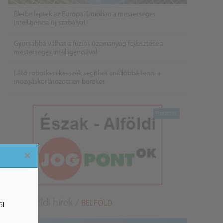
Életbe léptek az Európai Unióban a mesterséges
intelligencia új szabályai
Gyorsabbá válhat a fúziós üzemanyag fejlesztése a
mesterséges intelligenciával
Látó robotkerekesszék segíthet önállóbbá tenni a
mozgáskorlátozott embereket
×
Belföldi hírek /
BELFÖLD
ől