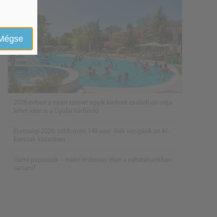
Mégse
2026 évben a nyári szünet egyik kedvelt családi úti célja
lehet idén is a Gyulai Várfürdő
Érettségi 2026: több mint 148 ezer diák vizsgázik az AI-
korszak küszöbén
Gumi papucsok – miért érdemes őket a ruhatárunkban
tartani?