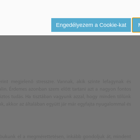
Engedélyezem a Cookie-kat
ssal együtt, de más nyelvtanulókkal is kooperálhatunk és akár
zva ezzel a szóban történő magabiztos megnyilvánulást.
int megjelenő stresszre. Vannak, akik szinte lefagynak és
alin. Érdemes azonban szem előtt tartani azt a nagyon fontos
ztos tudás. Ha tisztában vagyunk azzal, hogy minden tőlünk
nk, akkor az általában együtt jár már egyfajta nyugalommal és
 bukunk el a megmérettetésen, inkább gondoljuk át, mindent