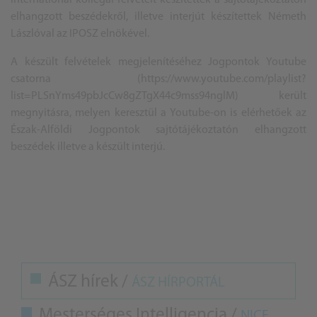
International kollégái felvételt készítettek a sajtótájékoztatón
elhangzott beszédekről, illetve interjút készítettek Németh
Lászlóval az IPOSZ elnökével.
A készült felvételek megjelenítéséhez Jogpontok Youtube
csatorna (https://www.youtube.com/playlist?
list=PLSnYms49pbJcCw8gZTgX44c9mss94nglM) került
megnyitásra, melyen keresztül a Youtube-on is elérhetőek az
Észak-Alföldi Jogpontok sajtótájékoztatón elhangzott
beszédek illetve a készült interjú.
ÁSZ hírek /
ÁSZ HÍRPORTÁL
Mesterséges Intelligencia /
NICE