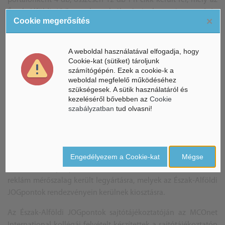
portálonként 4 db, összesen 12 db PR cikk került fel, mely az
Észak-Alföldi JOGpontok szolgáltatásainak megismertetését,
×
Cookie megerősítés
népszerűsítését hivatott segíteni.
A 3 megyei online portálon kialakításra került oldalsó banner
A weboldal használatával elfogadja, hogy
hely, mely mind a főoldalon mind pedig a portál aloldalain
Cookie-kat (sütiket) tároljunk
megtalálható és állandó jelenlétet biztosít az Észak-Alföldi
számítógépén. Ezek a cookie-k a
weboldal megfelelő működéséhez
JOGpontok banner reklámjának.
szükségesek. A sütik használatáról és
kezeléséről bővebben az
Cookie
780x105 px méretű óriás bannerek kerültek kihelyezésre a
szabályzatban
tud olvasni!
régióban a megye-megyeszékhely portálokon, melyekre
kattintva az érdeklődők közvetlenül elérhetik az Észak-Alföldi
JOGpontok ügyfélszolgálatainak elérhetőségeit illetve
megtekinthetik az ügyfélszolgálati időket.
Engedélyezem a Cookie-kat
Mégse
A média kampány keretében 500 db reklámtoll és 500 db
reklám mérőszalag került legyártásra, melyek az Észak-Alföldi
JOGpontok rendezvényein kerülnek kiosztásra.
Az Észak-Alföldi JOGpontok sajtótájékoztatóján az MCOnet