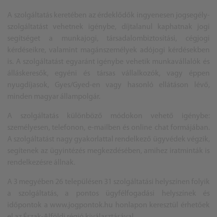
A szolgáltatás keretében az érdeklődők ingyenesen jogsegély-
szolgáltatást vehetnek igénybe, díjtalanul kaphatnak jogi
segítséget a munkajogi, társadalombiztosítási, cégjogi
kérdéseikre, valamint magánszemélyek adójogi kérdésekben
is. A szolgáltatást egyaránt igénybe vehetik munkavállalók és
álláskeresők, egyéni és társas vállalkozók, vagy éppen
nyugdíjasok, Gyes/Gyed-en vagy hasonló ellátáson lévő,
minden magyar állampolgár.
A szolgáltatás különböző módokon vehető igénybe:
személyesen, telefonon, e-mailben és online chat formájában.
A szolgáltatást nagy gyakorlattal rendelkező ügyvédek végzik,
segítenek az ügyintézés megkezdésében, amihez iratminták is
rendelkezésre állnak.
A 3 megyében 26 településen 31 szolgáltatási helyszínen folyik
a szolgáltatás, a pontos ügyfélfogadási helyszínek és
időpontok a www.jogpontok.hu honlapon keresztül érhetőek