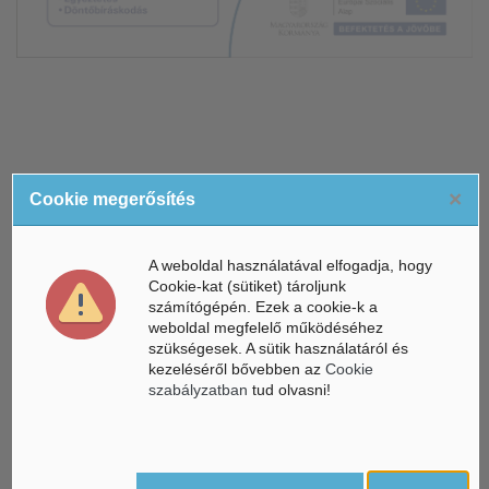
×
Cookie megerősítés
ÁSZ hírek /
ÁSZ HÍRPORTÁL
A weboldal használatával elfogadja, hogy
Cookie-kat (sütiket) tároljunk
Mesterséges Intelligencia /
NICE
számítógépén. Ezek a cookie-k a
weboldal megfelelő működéséhez
szükségesek. A sütik használatáról és
kezeléséről bővebben az
Cookie
szabályzatban
tud olvasni!