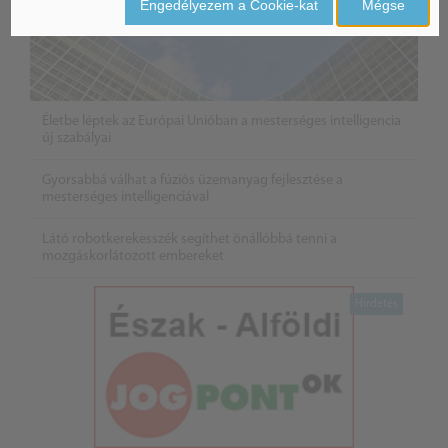
Engedélyezem a Cookie-kat
Mégse
Életbe léptek az Európai Unióban a mesterséges intelligencia
új szabályai
Gyorsabbá válhat a fúziós üzemanyag fejlesztése a
mesterséges intelligenciával
Látó robotkerekesszék segíthet önállóbbá tenni a
mozgáskorlátozott embereket