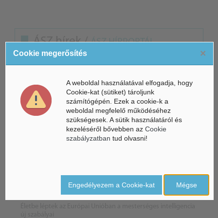
ÁSZ hírek /
ÁSZ HÍRPORTÁL
×
Cookie megerősítés
Mesterséges Intelligencia /
NICE
A weboldal használatával elfogadja, hogy
Cookie-kat (sütiket) tároljunk
számítógépén. Ezek a cookie-k a
weboldal megfelelő működéséhez
szükségesek. A sütik használatáról és
kezeléséről bővebben az
Cookie
szabályzatban
tud olvasni!
Engedélyezem a Cookie-kat
Mégse
Életbe léptek az Európai Unióban a mesterséges intelligencia
új szabályai