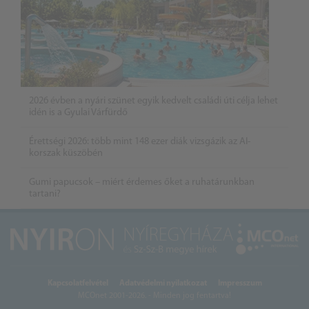
2026 évben a nyári szünet egyik kedvelt családi úti célja lehet
idén is a Gyulai Várfürdő
Érettségi 2026: több mint 148 ezer diák vizsgázik az AI-
korszak küszöbén
Gumi papucsok – miért érdemes őket a ruhatárunkban
tartani?
Kapcsolatfelvétel
Adatvédelmi nyilatkozat
Impresszum
MCOnet 2001-2026. - Minden jog fentartva!