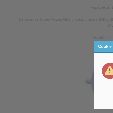
vezetőedző: 
Békéscsaba: Póser - Vozár, Albert, Koszó, Juhász, Balogh(P
Mo
vezetőedző:
Cookie