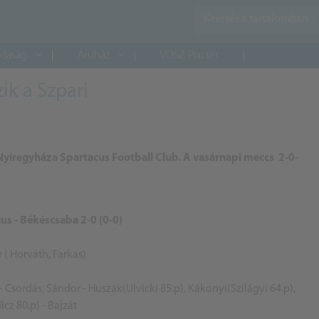
daság
Áruház
VOSZ Piactér
ik a Szpari
yíregyháza Spartacus Football Club. A vasárnapi meccs 2-0-
s - Békéscsaba 2-0 (0-0)
 ( Horváth, Farkas)
- Csordás, Sándor - Huszák(Ulvicki 85.p), Kákonyi(Szilágyi 64.p),
cz 80.p) - Bajzát