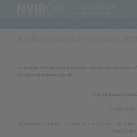
Főoldal
Hírek
Keleti nyitás
Gaz
A Békéscsaba után a Lokival játsz
Legutóbb a Békéscsabát fogadta a Városi Stadionban a N
es végeredménnyel zárult.
Nyíregyháza Spartacu
Jv: Oláh Gábor
Nyíregyháza: Balogh - Polényi, Jánvári, Gengeliczki, Törtei 
Rezes(Pákoli