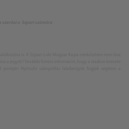
a szerdai a
Szpari
számára
alálkozóra is. A Szpari-Loki Magyar Kupa mérkőzésen nem lesz
nia a jegyét ! További fontos információ, hogy a stadion körzete
 pontján Nyírsulis utánpótlás labdarúgók fogják segíteni a