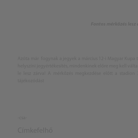
Fontos mérkőzés lesz 
Azóta már fogynak a jegyek a március 12-i Magyar Kupa t
helyszíni jegyértékesítés, mindenkinek előre meg kell válta
le lesz zárva! A mérkőzés megkezdése előtt a stadion 3
tájékozódást
-csa-
Címkefelhő