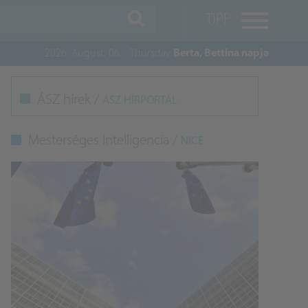
TIPP
2026. August. 06. - Thursday
Berta, Bettina napja
M
ÁSZ hírek /
ÁSZ HÍRPORTÁL
K
Mesterséges Intelligencia /
NICE
A