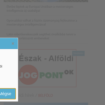
Életbe léptek az Európai Unióban a mesterséges
intelligencia új szabályai
Gyorsabbá válhat a fúziós üzemanyag fejlesztése a
mesterséges intelligenciával
Látó robotkerekesszék segíthet önállóbbá tenni a
mozgáskorlátozott embereket
×
ől
Mégse
Belföldi hírek /
BELFÖLD