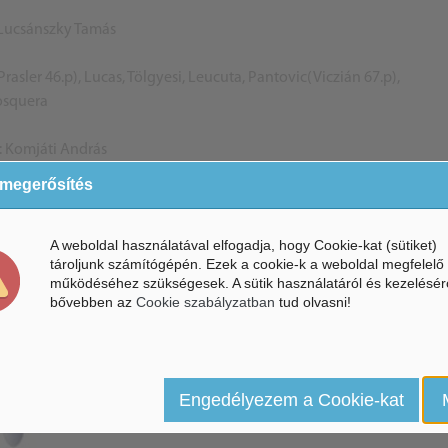
Lucsánszky Tamás
rasler 46.p), Lucas, Tölgyesi, Leucuta, Pantovic(Viczián 67.p),
squera
 Komjáti András
 megerősítés
A weboldal használatával elfogadja, hogy Cookie-kat (sütiket)
tároljunk számítógépén. Ezek a cookie-k a weboldal megfelelő
működéséhez szükségesek. A sütik használatáról és kezelésér
bővebben az
Cookie szabályzatban
tud olvasni!
Engedélyezem a Cookie-kat