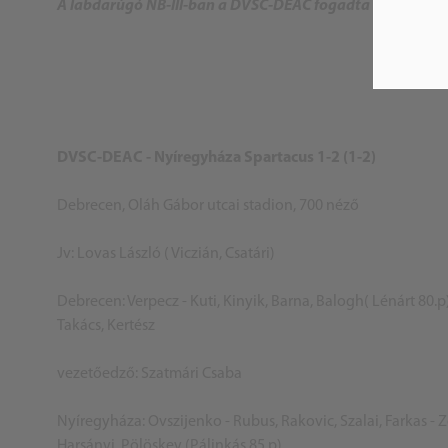
A labdarúgó NB-III-ban a DVSC-DEAC fogadta a nyíregyhá
DVSC-DEAC - Nyíregyháza Spartacus 1-2 (1-2)
Debrecen, Oláh Gábor utcai stadion, 700 néző
Jv: Lovas László ( Viczián, Csatári)
Debrecen: Verpecz - Kuti, Kinyik, Barna, Balogh( Lénárt 80.p)
Takács, Kertész
vezetőedző: Szatmári Csaba
Nyíregyháza: Ovszijenko - Rubus, Rakovic, Szalai, Farkas - 
Harsányi, Pölöskey (Pálinkás 85.p)