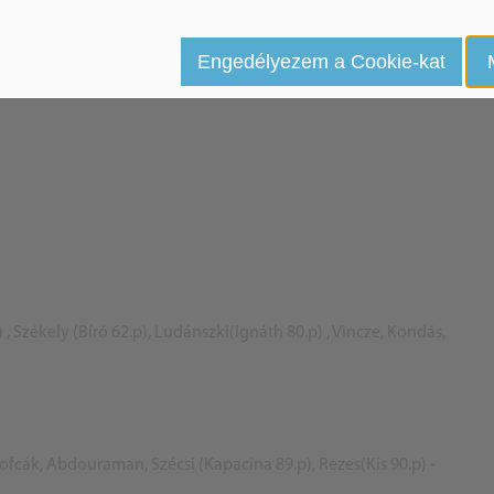
zi alakulatot
Engedélyezem a Cookie-kat
 , Székely (Bíró 62.p), Ludánszki(Ignáth 80.p) , Vincze, Kondás,
Zofcák, Abdouraman, Szécsi (Kapacina 89.p), Rezes(Kis 90.p) -