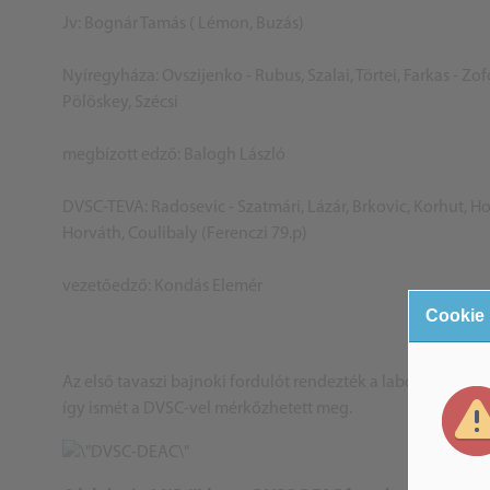
Jv: Bognár Tamás ( Lémon, Buzás)
Nyíregyháza: Ovszijenko - Rubus, Szalai, Törtei, Farkas - Z
Pölöskey, Szécsi
megbízott edző: Balogh László
DVSC-TEVA: Radosevic - Szatmári, Lázár, Brkovic, Korhut, Hol
Horváth, Coulibaly (Ferenczi 79.p)
vezetőedző: Kondás Elemér
Cookie
Az első tavaszi bajnoki fordulót rendezték a labdarúgó NB-
így ismét a DVSC-vel mérkőzhetett meg.