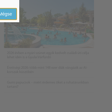
Mégse
2026 évben a nyári szünet egyik kedvelt családi úti célja
lehet idén is a Gyulai Várfürdő
Érettségi 2026: több mint 148 ezer diák vizsgázik az AI-
korszak küszöbén
Gumi papucsok – miért érdemes őket a ruhatárunkban
tartani?