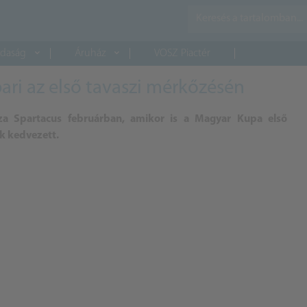
daság
Áruház
VOSZ Piactér
ri az első tavaszi mérkőzésén
za Spartacus februárban, amikor is a Magyar Kupa első
 kedvezett.