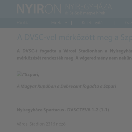
Főoldal
Hírek
Keleti nyitás
Gaz
A DVSC-vel mérkőzött meg a Szpa
A DVSC-t fogadta a Városi Stadionban a Nyíregyhá
mérkőzését rendezték meg. A végeredmény nem nekünk
A Magyar Kupában a Debrecent fogadta a
Szpari
Nyíregyháza Spartacus - DVSC TEVA 1-2 (1-1)
Városi Stadion 2316 néző