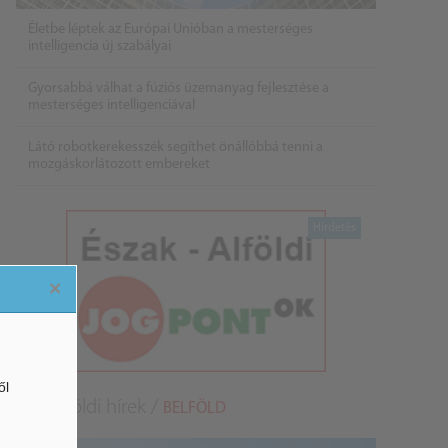
Életbe léptek az Európai Unióban a mesterséges
intelligencia új szabályai
Gyorsabbá válhat a fúziós üzemanyag fejlesztése a
mesterséges intelligenciával
Látó robotkerekesszék segíthet önállóbbá tenni a
mozgáskorlátozott embereket
×
ől
Belföldi hírek /
BELFÖLD