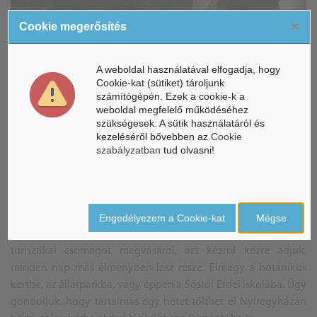
×
Cookie megerősítés
A weboldal használatával elfogadja, hogy
Cookie-kat (sütiket) tároljunk
számítógépén. Ezek a cookie-k a
weboldal megfelelő működéséhez
Gajdos László örömmel írta alá az együttműködési
szükségesek. A sütik használatáról és
kezeléséről bővebben az
Cookie
szerződést
szabályzatban
tud olvasni!
- Hogyan próbálják ezt elérni?
- Ezt a célt szolgálja az a kezdeményezés, amikor ezt az öt
intézményt "A hét öt csodája" címmel kínáljuk iskolás
Engedélyezem a Cookie-kat
Mégse
csoportoknak, később családoknak is. Tehát aki egy ilyen
turisztikai csomagot megvásárol, azt kézről kézre adjuk,
minden nap más élményben lesz része. Elmegy a botanikus
kertbe, az állatparkba, vagy éppen a Sóstói Erdei iskolába. Úgy
gondoljuk, hogy tartalmas egy hetet tölthet el Nyíregyházán