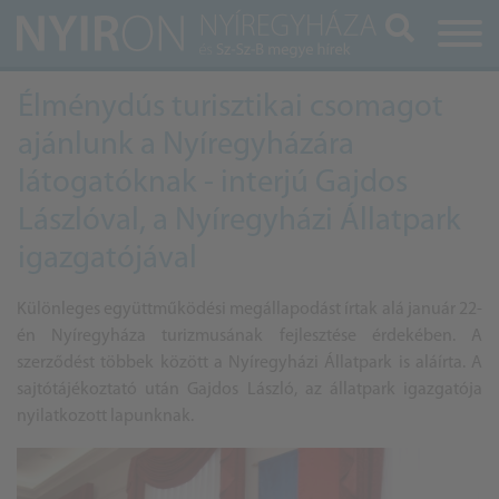
Keresés
Élménydús turisztikai csomagot
ajánlunk a Nyíregyházára
látogatóknak - interjú Gajdos
Lászlóval, a Nyíregyházi Állatpark
igazgatójával
Különleges együttműködési megállapodást írtak alá január 22-
én Nyíregyháza turizmusának fejlesztése érdekében. A
szerződést többek között a Nyíregyházi Állatpark is aláírta. A
sajtótájékoztató után Gajdos László, az állatpark igazgatója
nyilatkozott lapunknak.