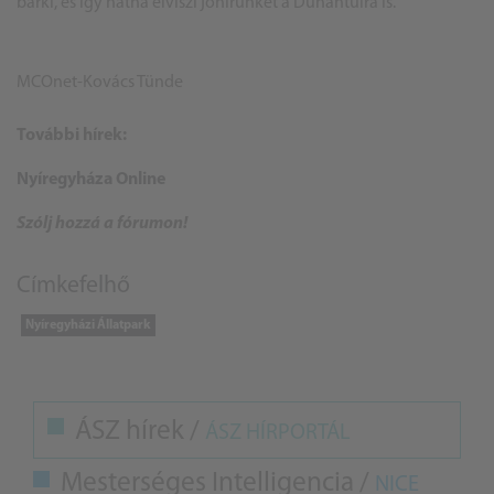
bárki, és így hátha elviszi jóhírünket a Dunántúlra is.
MCOnet-Kovács Tünde
További hírek:
Nyíregyháza Online
Szólj hozzá a fórumon!
Címkefelhő
Nyíregyházi Állatpark
ÁSZ hírek /
ÁSZ HÍRPORTÁL
Mesterséges Intelligencia /
NICE