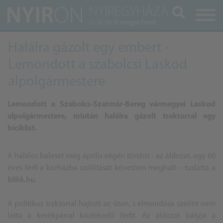
Keresés
Halálra gázolt egy embert -
Lemondott a szabolcsi Laskod
alpolgármestere
Lemondott a Szabolcs-Szatmár-Bereg vármegyei Laskod
alpolgármestere, miután halálra gázolt traktorral egy
biciklist.
A halálos baleset még április végén történt - az áldozat, egy 60
éves férfi a kórházba szállítását követően meghalt – tudatta a
blikk.hu.
A politikus traktorral hajtott az úton, s elmondása szerint nem
látta a kerékpárral közlekedő férfit. Az áldozat bátyja a