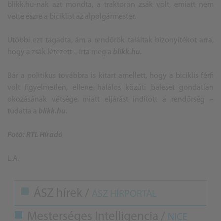
blikk.hu-nak azt mondta, a traktoron zsák volt, emiatt nem
vette észre a biciklist az alpolgármester.
Utóbbi ezt tagadta, ám a rendőrök találtak bizonyítékot arra,
hogy a zsák létezett – írta meg a
blikk.hu.
Bár a politikus továbbra is kitart amellett, hogy a biciklis férfi
volt figyelmetlen, ellene halálos közúti baleset gondatlan
okozásának vétsége miatt eljárást indított a rendőrség –
tudatta a
blikk.hu.
Fotó: RTL Híradó
L.A.
ÁSZ hírek /
ÁSZ HÍRPORTÁL
Mesterséges Intelligencia /
NICE