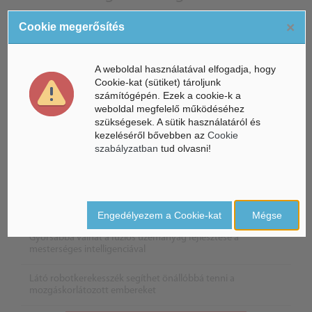
×
Cookie megerősítés
A weboldal használatával elfogadja, hogy
Cookie-kat (sütiket) tároljunk
számítógépén. Ezek a cookie-k a
weboldal megfelelő működéséhez
szükségesek. A sütik használatáról és
kezeléséről bővebben az
Cookie
szabályzatban
tud olvasni!
Életbe léptek az Európai Unióban a mesterséges intelligencia
új szabályai
Engedélyezem a Cookie-kat
Mégse
Gyorsabbá válhat a fúziós üzemanyag fejlesztése a
mesterséges intelligenciával
Látó robotkerekesszék segíthet önállóbbá tenni a
mozgáskorlátozott embereket