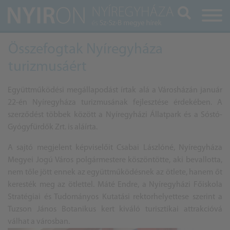
Keresés
Összefogtak Nyíregyháza
turizmusáért
Együttműködési megállapodást írtak alá a Városházán január
22-én Nyíregyháza turizmusának fejlesztése érdekében. A
szerződést többek között a Nyíregyházi Állatpark és a Sóstó-
Gyógyfürdők Zrt. is aláírta.
A sajtó megjelent képviselőit Csabai Lászlóné, Nyíregyháza
Megyei Jogú Város polgármestere köszöntötte, aki bevallotta,
nem tőle jött ennek az együttműködésnek az ötlete, hanem őt
keresték meg az ötlettel. Máté Endre, a Nyíregyházi Főiskola
Stratégiai és Tudományos Kutatási rektorhelyettese szerint a
Tuzson János Botanikus kert kiváló turisztikai attrakcióvá
válhat a városban.