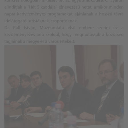
konkrét dologban is testet ölt az együttműködésük. Nyáron
elindítják a "Hét 5 csodája" elnevezésű hetet, amikor minden
napra kedvezményes programokat ajánlanak a hosszú távra
idelátogató turistáknak, csoportoknak.
Dr. Páll István, Múzeumfalu első embere szerint ez a
kezdeményezés arra szolgál, hogy megmutassuk a közösség
tagjainak a megye és a város értékeit.