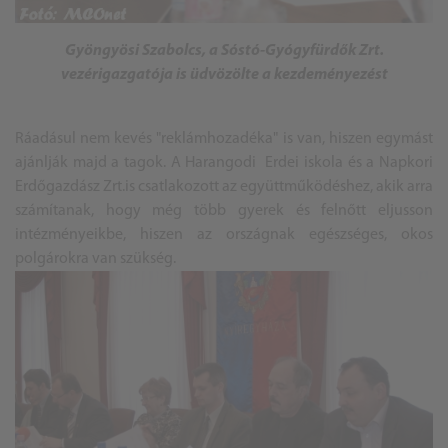
Gyöngyösi Szabolcs, a Sóstó-Gyógyfürdők Zrt.
vezérigazgatója is üdvözölte a kezdeményezést
Ráadásul nem kevés "reklámhozadéka" is van, hiszen egymást
ajánlják majd a tagok. A Harangodi Erdei iskola és a Napkori
Erdőgazdász Zrt.is csatlakozott az együttműködéshez, akik arra
számítanak, hogy még több gyerek és felnőtt eljusson
intézményeikbe, hiszen az országnak egészséges, okos
polgárokra van szükség.