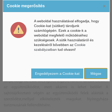
×
Cookie megerősítés
A weboldal használatával elfogadja, hogy
Cookie-kat (sütiket) tároljunk
számítógépén. Ezek a cookie-k a
weboldal megfelelő működéséhez
szükségesek. A sütik használatáról és
Az együttműködő felek aláírták a szerződést,mellyel
kezeléséről bővebben az
Cookie
elkötelezték magukat Nyíregyháza turizmusának
szabályzatban
tud olvasni!
fellendítésére
Végül Gyöngyösi Szabolcs, a Sóstó-Gyógyfürdők Zrt.
Engedélyezem a Cookie-kat
Mégse
vezérigazgatója üdvözölte a kezdeményezést, de fontosnak
tartja, hogy ne csak üres ígéret legyen, hanem tartsák életben
az együttműködést, mert akármi is lehet belőle! A
sajtótájékoztató végén az együttműködő felek aláírták a
szerződést,mellyel elkötelezték magukat Nyíregyháza
turizmusának fellendítésére.