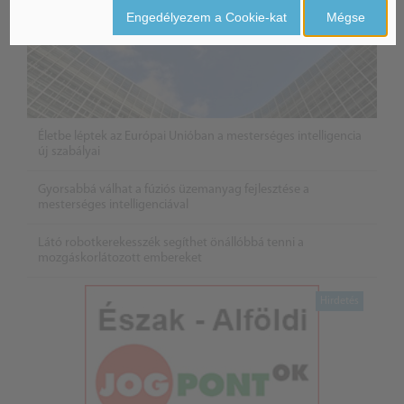
Engedélyezem a Cookie-kat
Mégse
Életbe léptek az Európai Unióban a mesterséges intelligencia
új szabályai
Gyorsabbá válhat a fúziós üzemanyag fejlesztése a
mesterséges intelligenciával
Látó robotkerekesszék segíthet önállóbbá tenni a
mozgáskorlátozott embereket