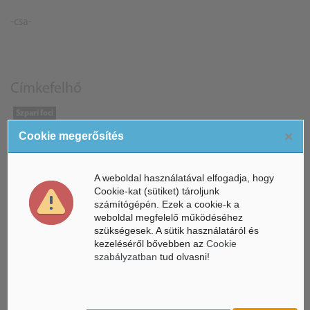
-csa-
Címkefelhő
Szpari foci
×
Cookie megerősítés
ÁSZ hírek /
A weboldal használatával elfogadja, hogy
ÁSZ HÍRPORTÁL
Cookie-kat (sütiket) tároljunk
számítógépén. Ezek a cookie-k a
Mesterséges Intelligencia /
NICE
weboldal megfelelő működéséhez
szükségesek. A sütik használatáról és
kezeléséről bővebben az
Cookie
szabályzatban
tud olvasni!