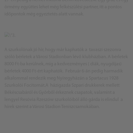
27-én pedig a német Viktória Berlin következik. Egy grúz és egy
örmény együttes lehet még felkészülési partner, itt a pontos
időpontok még egyeztetés alatt vannak.
A szurkolónak jó hír, hogy már kaphatók a tavaszi szezonra
szóló bérletek a Városi Stadionban lévő klubházban. A bérletek
8000 Ft-ba kerülnek, míg a kedvezményes ( diák, nyugdíjas)
bérletek 4000 Ft-ért kaphatók. Február 6-án pedig harmadik
alkalommal rendezik meg Nyíregyházán a Spartacus 1928
Szurkolói Focitornát.A házigazda
Szpari
drukkerek mellett
Békéscsabáról és Győrből érkeznek csapatok, valamint a
lengyel Resóvia Rzeszów szurkolóiból álló gárda is elindul a
hírek szerint a Városi Stadion Teniszcsarnokában.