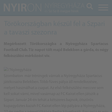
Keresés
Törökországban készül fel a Szpari
a tavaszi szezonra
Megérkezett Törökországba a Nyíregyháza Spartacus
Football Club. Tíz napot tölt majd Belekben a gárda, és négy
felkészülési mérkőzést vív.
Szombaton már tréningek várnak a Nyíregyháza Spartacus
játékosaira Belekben. Több füves pálya áll rendelkezésre,
melyet használhat a csapat. Az első felkészülési meccsre sem
kell sokat várni, mivel vasárnap az FC Kairat ellen játszik a
Szpari. Január 24-én tehát a kétszeres bajnok, ötszörös
kupagyőztes kazah FC Kairat ellen lép pályára a Nyíregyháza,