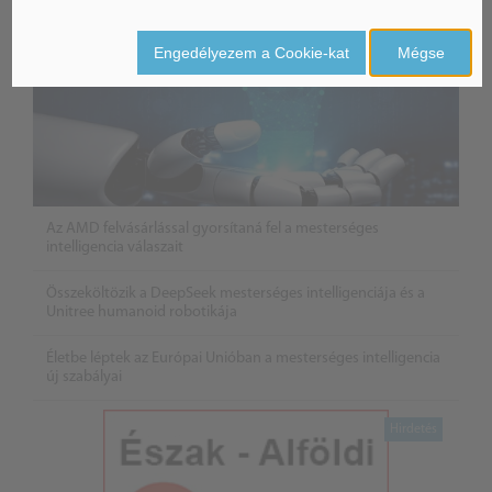
Engedélyezem a Cookie-kat
Mégse
Az AMD felvásárlással gyorsítaná fel a mesterséges
intelligencia válaszait
Összeköltözik a DeepSeek mesterséges intelligenciája és a
Unitree humanoid robotikája
Életbe léptek az Európai Unióban a mesterséges intelligencia
új szabályai