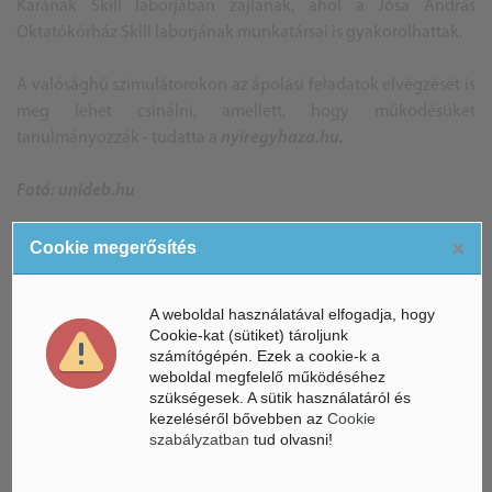
Karának Skill laborjában zajlanak, ahol a Jósa András
Oktatókórház Skill laborjának munkatársai is gyakorolhattak.
A valósághű szimulátorokon az ápolási feladatok elvégzését is
meg lehet csinálni, amellett, hogy működésüket
tanulmányozzák - tudatta a
nyiregyhaza.hu.
Fotó: unideb.hu
B.A.
×
Cookie megerősítés
A weboldal használatával elfogadja, hogy
Cookie-kat (sütiket) tároljunk
ÁSZ hírek /
ÁSZ HÍRPORTÁL
számítógépén. Ezek a cookie-k a
weboldal megfelelő működéséhez
Mesterséges Intelligencia /
szükségesek. A sütik használatáról és
NICE
kezeléséről bővebben az
Cookie
szabályzatban
tud olvasni!