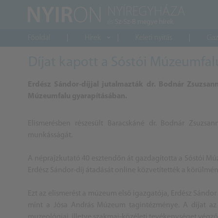
Főoldal
Hírek
Keleti nyitás
Gaz
Díjat kapott a Sóstói Múzeumfal
Erdész Sándor-díjjal jutalmazták dr. Bodnár Zsuzsann
Múzeumfalu gyarapításában.
Elismerésben részesült Baracskáné dr. Bodnár Zsuzsann
munkásságát.
A néprajzkutató 40 esztendőn át gazdagította a Sóstói Mú
Erdész Sándor-díj átadását online közvetítették a körülmény
Ezt az elismerést a múzeum első igazgatója, Erdész Sándor
mint a Jósa András Múzeum tagintézménye. A díjat az
muzeológiai, illetve szakmai-közéleti tevékenységet végzők