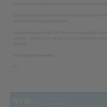
folytatnak kiemelkedő munkát, vagy a múzeumfalut támoga
Köszöntőbeszédet dr. Rémiás Tibor múzeumigazható mondot
területi múzeumigazgató méltatta.
A díjazott néprajzkutató 2020-ban vonult nyugdíjba. Munk
számára – köztük igen sok egyedi és pótolhatatlan érték
szon.hu.
Fotó: Sóstói Múzeumfalu
B.A.