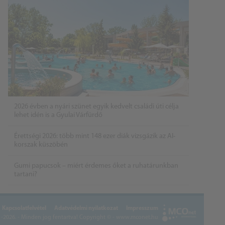
2026 évben a nyári szünet egyik kedvelt családi úti célja
lehet idén is a Gyulai Várfürdő
Érettségi 2026: több mint 148 ezer diák vizsgázik az AI-
korszak küszöbén
Gumi papucsok – miért érdemes őket a ruhatárunkban
tartani?
Kapcsolatfelvétel
Adatvédelmi nyilatkozat
Impresszum
2026. - Minden jog fentartva!
Copyright © - www.mconet.hu