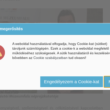
 megerősítés
A weboldal használatával elfogadja, hogy Cookie-kat (sütiket)
tároljunk számítógépén. Ezek a cookie-k a weboldal megfelelő
működéséhez szükségesek. A sütik használatáról és kezelésér
bővebben az
Cookie szabályzatban
tud olvasni!
Engedélyezem a Cookie-kat
Sóstói Múzeumfalu néprajzkutatója
ységével, szellemiségével és célkitűzésével kapcsolatban