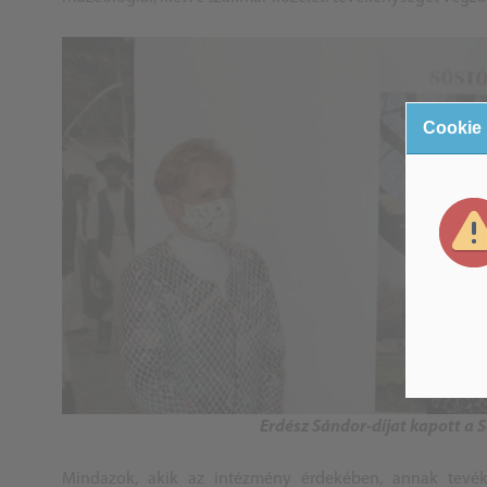
Cookie
Erdész Sándor-díjat kapott a 
Mindazok, akik az intézmény érdekében, annak tevéken