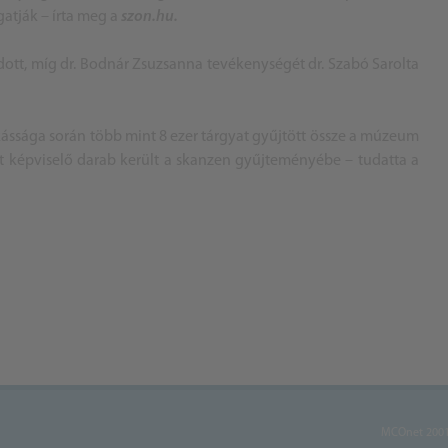
tják – írta meg a
szon.hu.
t, míg dr. Bodnár Zsuzsanna tevékenységét dr. Szabó Sarolta
ássága során több mint 8 ezer tárgyat gyűjtött össze a múzeum
et képviselő darab került a skanzen gyűjteményébe – tudatta a
MCOnet 2001-