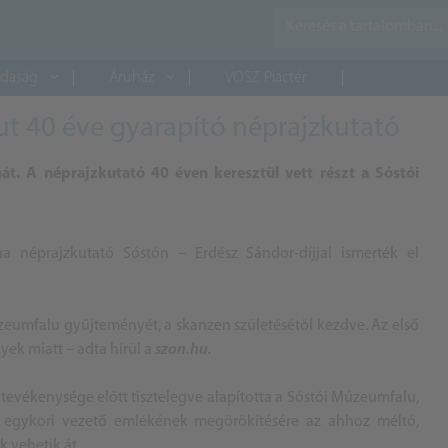
daság
Áruház
VOSZ Piactér
ut 40 éve gyarapító néprajzkutató
át. A néprajzkutató 40 éven keresztül vett részt a Sóstói
a néprajzkutató Sóstón – Erdész Sándor-díjjal ismerték el
zeumfalu gyűjteményét, a skanzen születésétől kezdve. Az első
ek miatt – adta hírül a
szon.hu.
 tevékenysége előtt tisztelegve alapította a Sóstói Múzeumfalu,
 egykori vezető emlékének megörökítésére az ahhoz méltó,
 vehetik át.