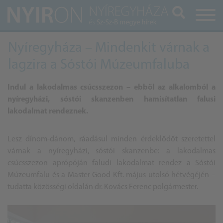
Keresés
Nyíregyháza – Mindenkit várnak a
lagzira a Sóstói Múzeumfaluba
Indul a lakodalmas csúcsszezon – ebből az alkalomból a
nyíregyházi, sóstói skanzenben hamisítatlan falusi
lakodalmat rendeznek.
Lesz dínom-dánom, ráadásul minden érdeklődőt szeretettel
várnak a nyíregyházi, sóstói skanzenbe: a lakodalmas
csúcsszezon aprópóján faludi lakodalmat rendez a Sóstói
Múzeumfalu és a Master Good Kft. május utolsó hétvégéjén –
tudatta közösségi oldalán dr. Kovács Ferenc polgármester.