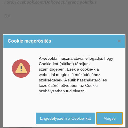
Fotó: Facebook.com/Dr.Kovacs.Ferenc.politikus
B.A.
×
Cookie megerősítés
ÁSZ hírek /
ÁSZ HÍRPORTÁL
Mesterséges Intelligencia /
NICE
A weboldal használatával elfogadja, hogy
Cookie-kat (sütiket) tároljunk
számítógépén. Ezek a cookie-k a
weboldal megfelelő működéséhez
szükségesek. A sütik használatáról és
kezeléséről bővebben az
Cookie
szabályzatban
tud olvasni!
Engedélyezem a Cookie-kat
Mégse