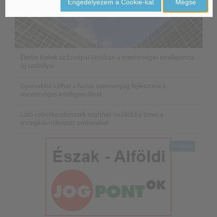
Engedélyezem a Cookie-kat
Mégse
Életbe léptek az Európai Unióban a mesterséges intelligencia
új szabályai
Gyorsabbá válhat a fúziós üzemanyag fejlesztése a
mesterséges intelligenciával
Látó robotkerekesszék segíthet önállóbbá tenni a
mozgáskorlátozott embereket