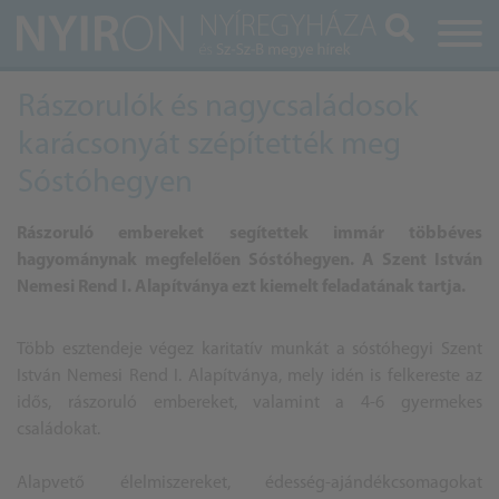
Keresés
Rászorulók és nagycsaládosok
karácsonyát szépítették meg
Sóstóhegyen
Rászoruló embereket segítettek immár többéves
hagyománynak megfelelően Sóstóhegyen. A Szent István
Nemesi Rend I. Alapítványa ezt kiemelt feladatának tartja.
Több esztendeje végez karitatív munkát a sóstóhegyi Szent
István Nemesi Rend I. Alapítványa, mely idén is felkereste az
idős, rászoruló embereket, valamint a 4-6 gyermekes
családokat.
Alapvető élelmiszereket, édesség-ajándékcsomagokat