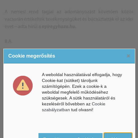
A nemesi rend tagjai az adományozást követően közös
vacsorán értékelték tevékenységüket és búcsúztatták el az idei
évet – adta hírül a
nyiregyhaza.hu.
B.A.
×
Cookie megerősítés
ÁSZ hírek /
ÁSZ HÍRPORTÁL
A weboldal használatával elfogadja, hogy
Cookie-kat (sütiket) tároljunk
Mesterséges Intelligencia /
NICE
számítógépén. Ezek a cookie-k a
weboldal megfelelő működéséhez
szükségesek. A sütik használatáról és
kezeléséről bővebben az
Cookie
szabályzatban
tud olvasni!