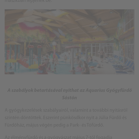
maszkban lépjenek be.
A szabályok betartásával nyithat az Aquarius Gyógyfürdő
Sóstón
A gyógykezelések szabályairól, valamint a további nyitásról
szintén döntöttek. Eszerint pünkösdkor nyit a Júlia Fürdő és
Fürdőház, május végén pedig a Park- és Tófürdő.
Az élményfürdő és a gyógyászat május 7-től fogadja