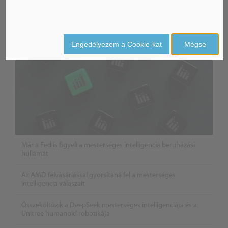
Engedélyezem a Cookie-kat
Mégse
Már a Fed is figyeli a mesterséges intelligencia beruházási
hullámát
Az AMD felvásárlással gyorsítaná fel a mesterséges
intelligencia válaszait
Összeköltözik a DeepSeek mesterséges intelligenciája és a
Unitree humanoid robotikája