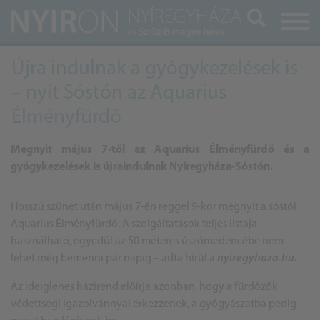
Keresés
Újra indulnak a gyógykezelések is
– nyit Sóstón az Aquarius
Élményfürdő
Megnyit május 7-től az Aquarius Élményfürdő és a
gyógykezelések is újraindulnak Nyíregyháza-Sóstón.
Hosszú szünet után május 7-én reggel 9-kor megnyit a sóstói
Aquarius Élményfürdő. A szolgáltatások teljes listája
használható, egyedül az 50 méteres úszómedencébe nem
lehet még bemenni pár napig – adta hírül a
nyiregyhaza.hu.
Az ideiglenes házirend előírja azonban, hogy a fürdőzők
védettségi igazolvánnyal érkezzenek, a gyógyászatba pedig