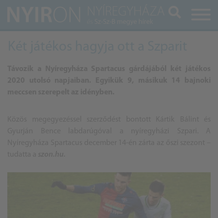
Keresés
Két játékos hagyja ott a Szparit
Távozik a Nyíregyháza Spartacus gárdájából két játékos
2020 utolsó napjaiban. Egyikük 9, másikuk 14 bajnoki
meccsen szerepelt az idényben.
Közös megegyezéssel szerződést bontott Kártik Bálint és
Gyurján Bence labdarúgóval a nyíregyházi Szpari. A
Nyíregyháza Spartacus december 14-én zárta az őszi szezont –
tudatta a
szon.hu.