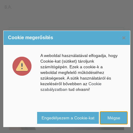
B.A.
ÁSZ hírek /
ÁSZ HÍRPORTÁL
×
Cookie megerősítés
Mesterséges Intelligencia /
NICE
A weboldal használatával elfogadja, hogy
Cookie-kat (sütiket) tároljunk
számítógépén. Ezek a cookie-k a
weboldal megfelelő működéséhez
szükségesek. A sütik használatáról és
kezeléséről bővebben az
Cookie
szabályzatban
tud olvasni!
Engedélyezem a Cookie-kat
Mégse