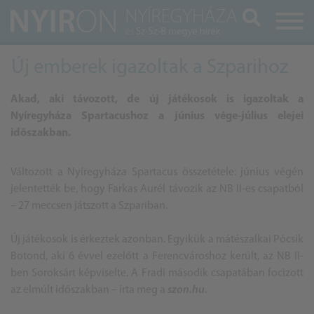
Keresés
Új emberek igazoltak a Szparihoz
Akad, aki távozott, de új játékosok is igazoltak a
Nyíregyháza Spartacushoz a június vége-július elejei
időszakban.
Változott a Nyíregyháza Spartacus összetétele: június végén
jelentették be, hogy Farkas Aurél távozik az NB II-es csapatból
– 27 meccsen játszott a Szpariban.
Új játékosok is érkeztek azonban. Egyikük a mátészalkai Pócsik
Botond, aki 6 évvel ezelőtt a Ferencvároshoz került, az NB II-
ben Soroksárt képviselte. A Fradi második csapatában focizott
az elmúlt időszakban – írta meg a
szon.hu.