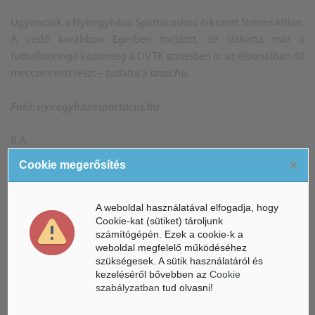
Ugyancsak a Nyíregyháza Spartacushoz érkezett Nemes Milán.
A védő korábban Egerben focizott, de láthatta már a
futballrajongó közönség a DVTK színeiben is: az élvonalban 40
meccsen vett részt – tudatta a
szon.hu.
Fotó: nyiregyhazaspartacus.hu
B.A.
×
Cookie megerősítés
A weboldal használatával elfogadja, hogy
Cookie-kat (sütiket) tároljunk
ÁSZ hírek /
számítógépén. Ezek a cookie-k a
ÁSZ HÍRPORTÁL
weboldal megfelelő működéséhez
szükségesek. A sütik használatáról és
Mesterséges Intelligencia /
NICE
kezeléséről bővebben az
Cookie
szabályzatban
tud olvasni!