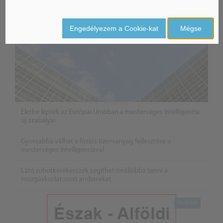
Engedélyezem a Cookie-kat
Mégse
Életbe léptek az Európai Unióban a mesterséges intelligencia
új szabályai
Gyorsabbá válhat a fúziós üzemanyag fejlesztése a
mesterséges intelligenciával
Látó robotkerekesszék segíthet önállóbbá tenni a
mozgáskorlátozott embereket