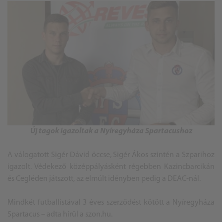
Új tagok igazoltak a Nyíregyháza Spartacushoz
A válogatott Sigér Dávid öccse, Sigér Ákos szintén a Szparihoz
igazolt. Védekező középpályásként régebben Kazincbarcikán
és Cegléden játszott, az elmúlt idényben pedig a DEAC-nál.
Mindkét futballistával 3 éves szerződést kötött a Nyíregyháza
Spartacus – adta hírül a szon.hu.