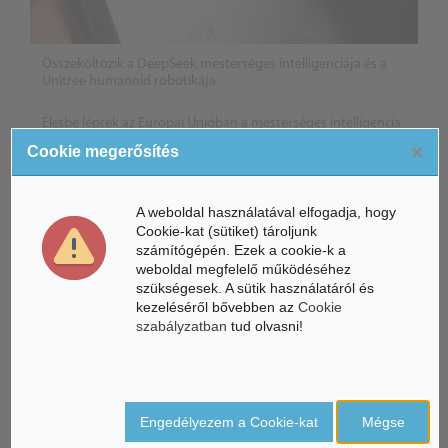
Összeköltözik a DeepSeek mesterséges intelligenciája és a
Unitree humanoid robotikája
Életbe léptek az Európai Unióban a mesterséges intelligencia
új szabályai
×
Cookie megerősítés
Gyorsabbá válhat a fúziós üzemanyag fejlesztése a
mesterséges intelligenciával
A weboldal használatával elfogadja, hogy
Cookie-kat (sütiket) tároljunk
számítógépén. Ezek a cookie-k a
weboldal megfelelő működéséhez
szükségesek. A sütik használatáról és
kezeléséről bővebben az
Cookie
szabályzatban
tud olvasni!
Engedélyezem a Cookie-kat
Mégse
Belföldi hírek /
BELFÖLD