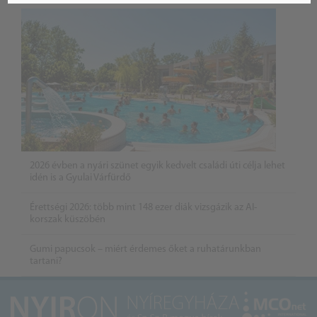
2026 évben a nyári szünet egyik kedvelt családi úti célja lehet
idén is a Gyulai Várfürdő
Érettségi 2026: több mint 148 ezer diák vizsgázik az AI-
korszak küszöbén
Gumi papucsok – miért érdemes őket a ruhatárunkban
tartani?