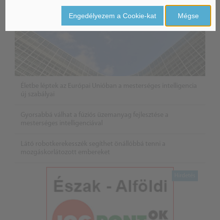
Engedélyezem a Cookie-kat
Mégse
Életbe léptek az Európai Unióban a mesterséges intelligencia
új szabályai
Gyorsabbá válhat a fúziós üzemanyag fejlesztése a
mesterséges intelligenciával
Látó robotkerekesszék segíthet önállóbbá tenni a
mozgáskorlátozott embereket