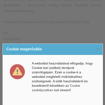
parkolókat, a Tisza-parton pedig teljesen felszerelt pihenő
helyet alakítanak ki.
A beruházás várhatóan 2025 májusában fejeződik meg.
BG
Forrás: MTI
A képek illusztrációk
×
Cookie megerősítés
A weboldal használatával elfogadja, hogy
ÁSZ hírek /
ÁSZ HÍRPORTÁL
Cookie-kat (sütiket) tároljunk
számítógépén. Ezek a cookie-k a
weboldal megfelelő működéséhez
Mesterséges Intelligencia /
NICE
szükségesek. A sütik használatáról és
kezeléséről bővebben az
Cookie
szabályzatban
tud olvasni!