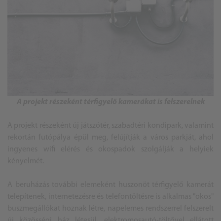
A projekt részeként térfigyelő kamerákat is felszerelnek
A projekt részeként új játszótér, szabadtéri kondipark, valamint
rekortán futópálya épül meg, felújítják a város parkját, ahol
ingyenes wifi elérés és okospadok szolgálják a helyiek
kényelmét.
A beruházás további elemeként huszonöt térfigyelő kamerát
telepítenek, internetezésre és telefontöltésre is alkalmas "okos"
buszmegállókat hoznak létre, napelemes rendszerrel felszerelt
új közösségi ház létesül, elektromosautó-töltővel ellátott