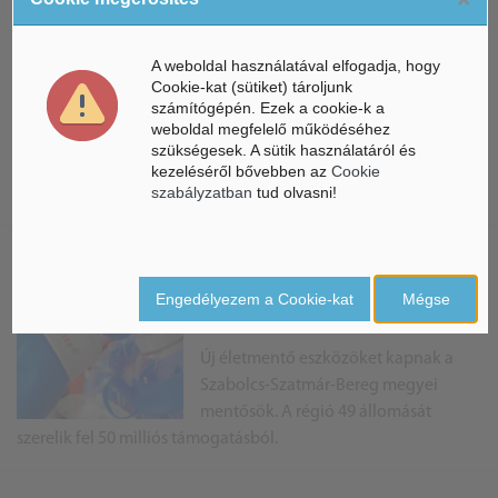
A weboldal használatával elfogadja, hogy
A Gémtech Kft új csarnokot
Cookie-kat (sütiket) tároljunk
épített Napkoron
számítógépén. Ezek a cookie-k a
weboldal megfelelő működéséhez
A Gémtech Kft új csarnokot épített
szükségesek. A sütik használatáról és
Napkoron, amivel 450 munkahely
kezeléséről bővebben az
Cookie
megőrzését segítették elő.
szabályzatban
tud olvasni!
Szabolcs megye - Új és
innovatív életmentő eszközök a
Engedélyezem a Cookie-kat
Mégse
mentősöknek
Új életmentő eszközöket kapnak a
Szabolcs-Szatmár-Bereg megyei
mentősök. A régió 49 állomását
szerelik fel 50 milliós támogatásból.