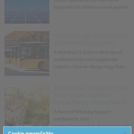
Tárpán napelemes rendszerekkel
felszerelt bölcsődét terveznek építeni.
Szabolcs megye buszállománya
új buszokkal gyarapodott
A Volánbusz 5 új Volvo 8900 típusú
autóbuszt helyezett forgalomba
Szabolcs-Szatmár-Bereg megyében.
Technológiai ötleteikre 8 milliót
is kaphatnak a Szabolcs-
Szatmár-Bereg megyei fiatalok
A Nemzeti Tehetség Központ
meghirdette Start
ösztöndíjprogramját, ahova a bejutók
×
Cookie megerősítés
több milliót is kaphatnak ötleteik megvalósításához.