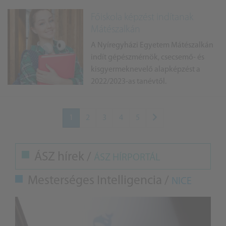
Főiskola képzést indítanak
Mátészalkán
A Nyíregyházi Egyetem Mátészalkán
indít gépészmérnök, csecsemő- és
kisgyermeknevelő alapképzést a
2022/2023-as tanévtől.
1
2
3
4
5
ÁSZ hírek /
ÁSZ HÍRPORTÁL
Mesterséges Intelligencia /
NICE