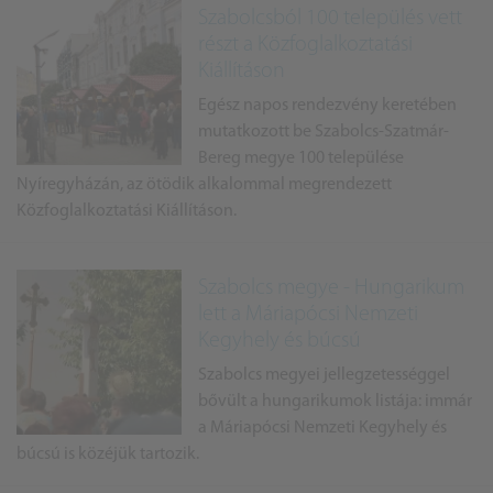
Szabolcsból 100 település vett
részt a Közfoglalkoztatási
Kiállításon
Egész napos rendezvény keretében
mutatkozott be Szabolcs-Szatmár-
Bereg megye 100 települése
Nyíregyházán, az ötödik alkalommal megrendezett
Közfoglalkoztatási Kiállításon.
Szabolcs megye - Hungarikum
lett a Máriapócsi Nemzeti
Kegyhely és búcsú
Szabolcs megyei jellegzetességgel
bővült a hungarikumok listája: immár
a Máriapócsi Nemzeti Kegyhely és
búcsú is közéjük tartozik.