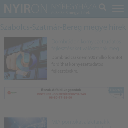
Keresés
Szabolcs-Szatmár-Bereg megye hírek
Dombrádon környezettudatos
fejlesztéseket valósítanak meg
Dombrád csaknem 900 millió forintot
fordíthat környezettudatos
fejlesztésekre.
MIA pontokat alakítanak ki