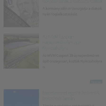
dolgozhatnak a szabolcsi diákok
A kormány idén is támogatja a diákok
nyári foglalkoztatását.
Az MVM Csoport
naperőműveket épít
Nyírcsaholyra
Az MVM Csoport 28 új naperőművet
épít országosan, köztük Nyírcsaholyra
is.
Napelemmel együtt építetnek
bölcsődét Tarpán