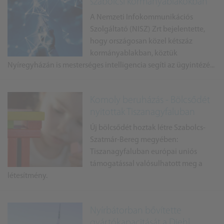
szabolcsi kormányablakokban
A Nemzeti Infokommunikációs
Szolgáltató (NISZ) Zrt bejelentette,
hogy országosan közel kétszáz
kormányablakban, köztük
Nyíregyházán is mesterséges intelligencia segíti az ügyintézé...
Komoly beruházás - Bölcsődét
nyitottak Tiszanagyfaluban
Új bölcsődét hoztak létre Szabolcs-
Szatmár-Bereg megyében:
Tiszanagyfaluban európai uniós
támogatással valósulhatott meg a
létesítmény.
Nyírbátorban bővítette
gyártókapacitását a Diehl