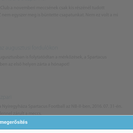
 Club a novemberi meccsének csak kis részénél tudott
 nem egyszer meg is büntette csapatunkat. Nem ez volt a mi
 az augusztusi fordulókon
ugusztusban is folytatódtan a mérkőzések, a Spartacus
ben az első helyen zárta a hónapot!
Szpari
 a Nyíregyháza Spartacus Football az NB-II-ben, 2016. 07. 31-én.
lennel zárult a meccs.
 megerősítés