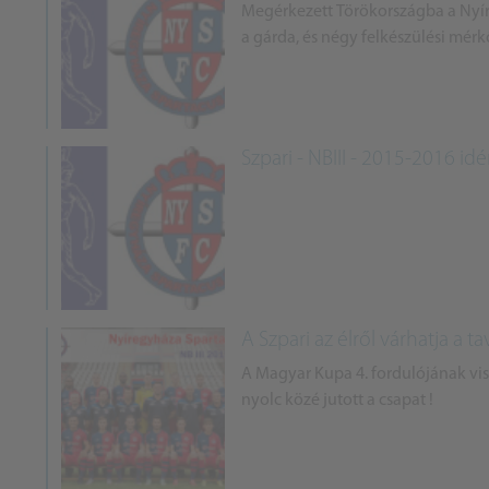
Megérkezett Törökországba a Nyír
a gárda, és négy felkészülési mérkő
Szpari - NBIII - 2015-2016 id
A Szpari az élről várhatja a ta
A Magyar Kupa 4. fordulójának viss
nyolc közé jutott a csapat !