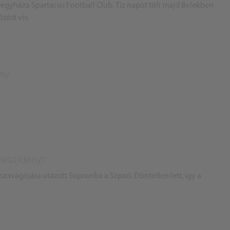
egyháza Spartacus Football Club. Tíz napot tölt majd Belekben
zést vív.
ény
vaszi idényt
zavágójára utazott Sopronba a Szpari. Döntetlen lett, így a