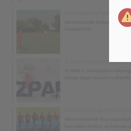
A Nyíregyháza Spartacus már
Június második felében megkezdte
Football Club.
A Szpari bajnok lett az NBIII 
Az NBIII 31. fordulójában a Nyíre
kétszáz Szpari szurkoló is elkísérte
Már biztos, hogy NB-II-es lesz
Mivel minden NB-III-as csoportból 
harmadikja is feljut, így biztossá v