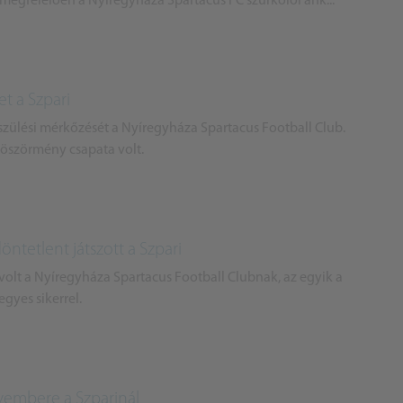
gfelelően a Nyíregyháza Spartacus FC szurkolói ank...
t a Szpari
készülési mérkőzését a Nyíregyháza Spartacus Football Club.
böszörmény csapata volt.
ntetlent játszott a Szpari
lt a Nyíregyháza Spartacus Football Clubnak, az egyik a
egyes sikerrel.
vembere a Szparinál