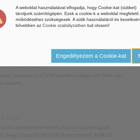
A weboldal használatával elfogadja, hogy Cookie-kat (sütiket)
tároljunk számítógépén. Ezek a cookie-k a weboldal megfelelő
 készül a szezonra
működéséhez szükségesek. A sütik használatáról és kezelésér
 a felkészülést a következő szezonra a Nyíregyháza Spartacus
bővebben az
Cookie szabályzatban
tud olvasni!
Engedélyezem a Cookie-kat
keleti csoportjában
gyháza Spartacus Fc a DVTK tartalék vendége volt. Több mint
 a csapatot.
 a Szpari
az első két helyezett mellett a három csoport legjobb
ált, hogy a Szpari ősztől az NB-II-ben szerepel. Az MLSZ...