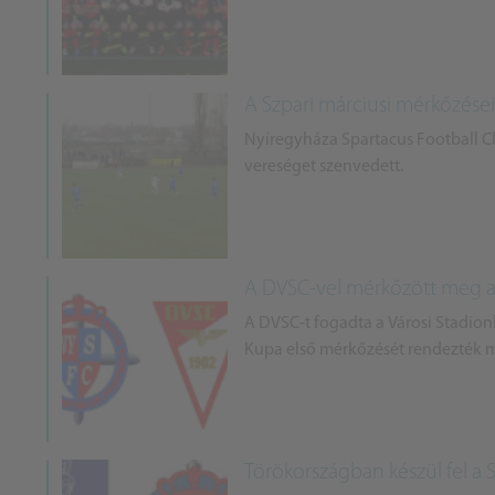
A Szpari márciusi mérkőzése
Nyíregyháza Spartacus Football Cl
vereséget szenvedett.
A DVSC-vel mérkőzött meg a 
A DVSC-t fogadta a Városi Stadio
Kupa első mérkőzését rendezték 
Törökországban készül fel a S