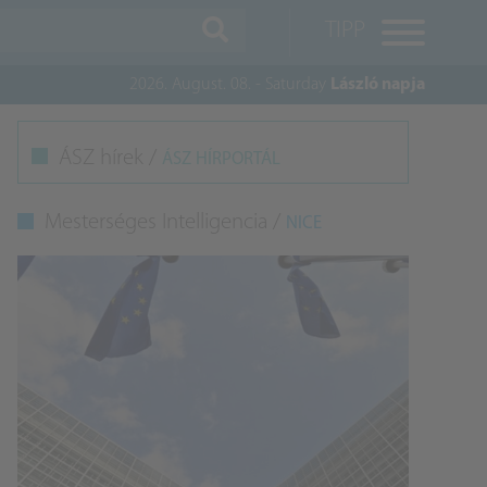
TIPP
2026. August. 08. - Saturday
László napja
M
ÁSZ hírek /
ÁSZ HÍRPORTÁL
K
Mesterséges Intelligencia /
NICE
A