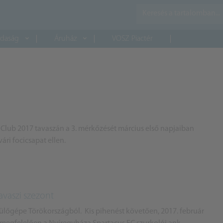
daság
Áruház
VOSZ Piactér
Club 2017 tavaszán a 3. mérkőzését március első napjaiban
ri focicsapat ellen.
avaszi szezont
epülőgépe Törökországból. Kis pihenést követően, 2017. február