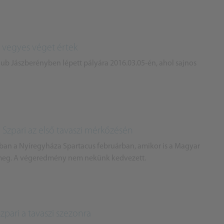
i vegyes véget értek
ub Jászberényben lépett pályára 2016.03.05-én, ahol sajnos
Szpari az első tavaszi mérkőzésén
nban a Nyíregyháza Spartacus februárban, amikor is a Magyar
meg. A végeredmény nem nekünk kedvezett.
zpari a tavaszi szezonra