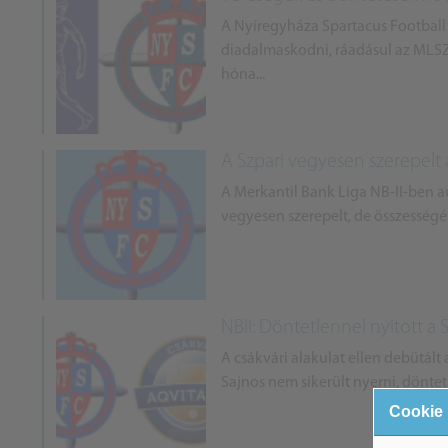
A Nyíregyháza Spartacus Football
diadalmaskodni, ráadásul az MLSZ
hóna...
A Szpari vegyesen szerepelt
A Merkantil Bank Liga NB-II-ben a
vegyesen szerepelt, de összességé
NBII: Döntetlennel nyitott a 
A csákvári alakulat ellen debütált
Sajnos nem sikerült nyerni, döntet
Cookie