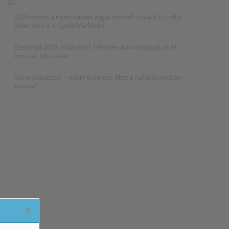
2026 évben a nyári szünet egyik kedvelt családi úti célja
lehet idén is a Gyulai Várfürdő
Érettségi 2026: több mint 148 ezer diák vizsgázik az AI-
korszak küszöbén
Gumi papucsok – miért érdemes őket a ruhatárunkban
tartani?
×