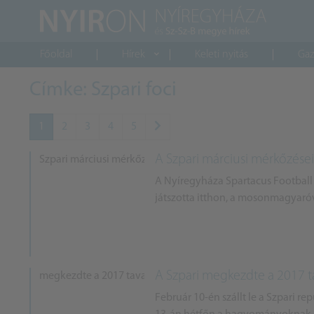
Főoldal
Hírek
Keleti nyitás
Gaz
Címke: Szpari foci
1
2
3
4
5
A Szpari márciusi mérkőzései
A Nyíregyháza Spartacus Football 
játszotta itthon, a mosonmagyaróvá
A Szpari megkezdte a 2017 t
Február 10-én szállt le a Szpari r