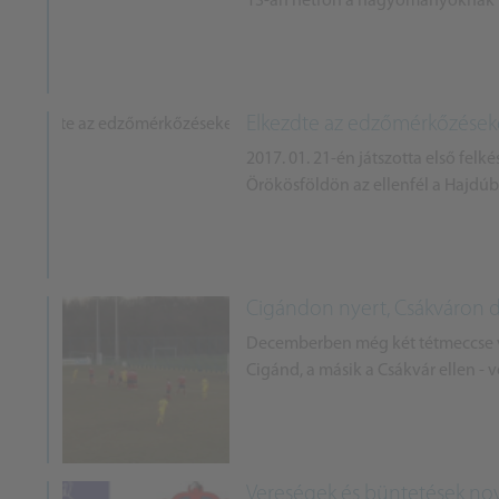
13-án hétfőn a hagyományoknak me
Elkezdte az edzőmérkőzéseke
2017. 01. 21-én játszotta első fel
Örökösföldön az ellenfél a Hajdú
Cigándon nyert, Csákváron dö
Decemberben még két tétmeccse vo
Cigánd, a másik a Csákvár ellen - v
Vereségek és büntetések no